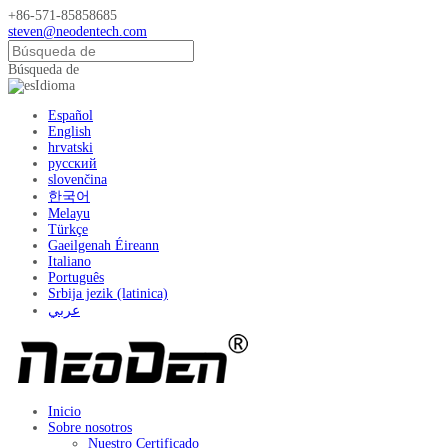
+86-571-85858685
steven@neodentech.com
Búsqueda de
Idioma
Español
English
hrvatski
русский
slovenčina
한국어
Melayu
Türkçe
Gaeilgenah Éireann
Italiano
Português
Srbija jezik (latinica)
عربي
Inicio
Sobre nosotros
Nuestro Certificado