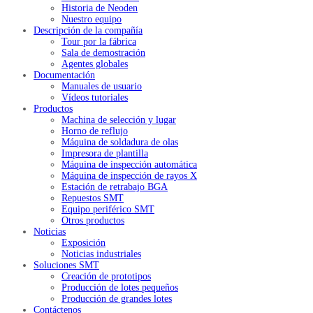
Historia de Neoden
Nuestro equipo
Descripción de la compañía
Tour por la fábrica
Sala de demostración
Agentes globales
Documentación
Manuales de usuario
Vídeos tutoriales
Productos
Machina de selección y lugar
Horno de reflujo
Máquina de soldadura de olas
Impresora de plantilla
Máquina de inspección automática
Máquina de inspección de rayos X
Estación de retrabajo BGA
Repuestos SMT
Equipo periférico SMT
Otros productos
Noticias
Exposición
Noticias industriales
Soluciones SMT
Creación de prototipos
Producción de lotes pequeños
Producción de grandes lotes
Contáctenos