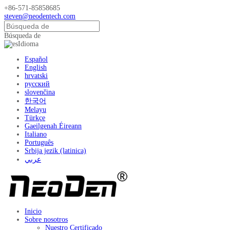
+86-571-85858685
steven@neodentech.com
Búsqueda de
Idioma
Español
English
hrvatski
русский
slovenčina
한국어
Melayu
Türkçe
Gaeilgenah Éireann
Italiano
Português
Srbija jezik (latinica)
عربي
Inicio
Sobre nosotros
Nuestro Certificado