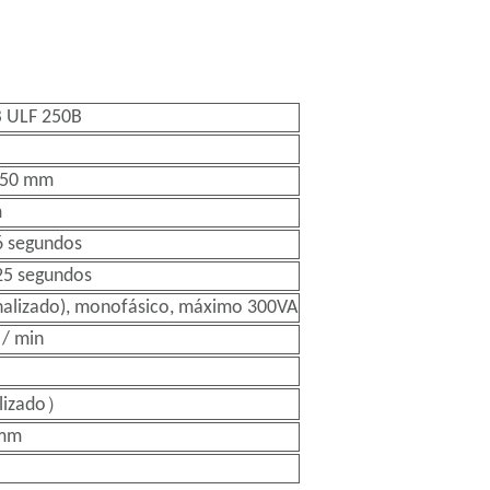
B ULF 250B
250 mm
m
 segundos
5 segundos
alizado), monofásico, máximo 300VA
 / min
alizado）
 mm