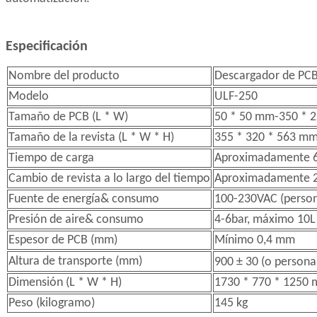
Especificación
Nombre del producto
Descargador de PC
Modelo
ULF-250
Tamaño de PCB (L * W)
50 * 50 mm-350 * 
Tamaño de la revista (L * W * H)
355 * 320 * 563 m
Tiempo de carga
Aproximadamente 6
Cambio de revista a lo largo del tiempo
Aproximadamente 2
Fuente de energía& consumo
100-230VAC (person
Presión de aire& consumo
4-6bar, máximo 10L
Espesor de PCB (mm)
Mínimo 0,4 mm
Altura de transporte (mm)
900 ± 30 (o person
Dimensión (L * W * H)
1730 * 770 * 1250
Peso (kilogramo)
145 kg