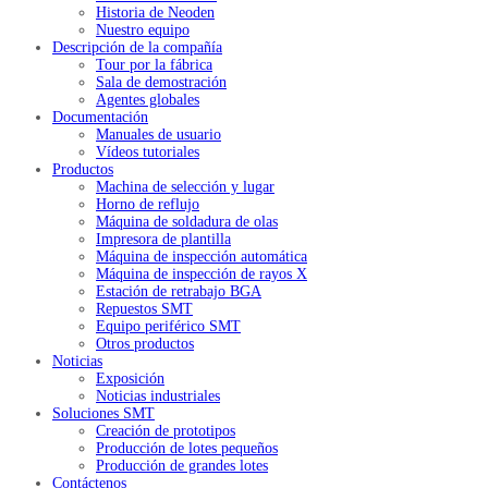
Historia de Neoden
Nuestro equipo
Descripción de la compañía
Tour por la fábrica
Sala de demostración
Agentes globales
Documentación
Manuales de usuario
Vídeos tutoriales
Productos
Machina de selección y lugar
Horno de reflujo
Máquina de soldadura de olas
Impresora de plantilla
Máquina de inspección automática
Máquina de inspección de rayos X
Estación de retrabajo BGA
Repuestos SMT
Equipo periférico SMT
Otros productos
Noticias
Exposición
Noticias industriales
Soluciones SMT
Creación de prototipos
Producción de lotes pequeños
Producción de grandes lotes
Contáctenos