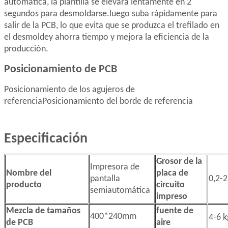
automática, la plantilla se elevará lentamente en 2
segundos para desmoldarse.
luego suba rápidamente para
salir de la PCB, lo que evita que se produzca el trefilado en
el desmolde
y ahorra tiempo y mejora la eficiencia de la
producción.
Posicionamiento de PCB
Posicionamiento de los agujeros de
referencia
Posicionamiento del borde de referencia
Especificación
Grosor de la
Impresora de
Nombre del
placa de
pantalla
0,2-
producto
circuito
semiautomática
impreso
Mezcla de tamaños
fuente de
400*240mm
4-6 
de PCB
aire