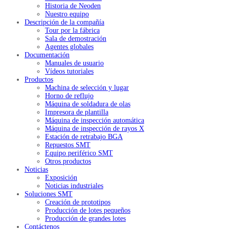
Historia de Neoden
Nuestro equipo
Descripción de la compañía
Tour por la fábrica
Sala de demostración
Agentes globales
Documentación
Manuales de usuario
Vídeos tutoriales
Productos
Machina de selección y lugar
Horno de reflujo
Máquina de soldadura de olas
Impresora de plantilla
Máquina de inspección automática
Máquina de inspección de rayos X
Estación de retrabajo BGA
Repuestos SMT
Equipo periférico SMT
Otros productos
Noticias
Exposición
Noticias industriales
Soluciones SMT
Creación de prototipos
Producción de lotes pequeños
Producción de grandes lotes
Contáctenos