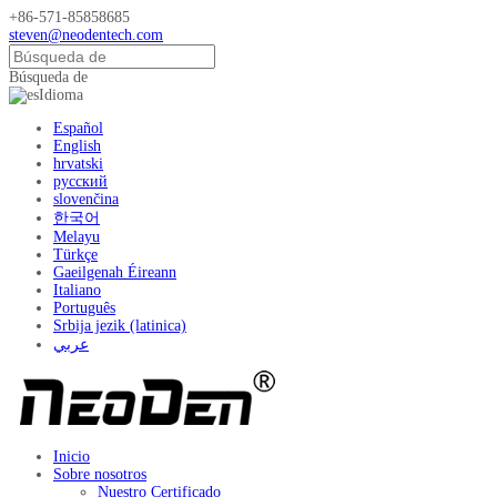
+86-571-85858685
steven@neodentech.com
Búsqueda de
Idioma
Español
English
hrvatski
русский
slovenčina
한국어
Melayu
Türkçe
Gaeilgenah Éireann
Italiano
Português
Srbija jezik (latinica)
عربي
Inicio
Sobre nosotros
Nuestro Certificado