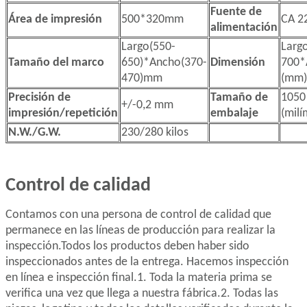
Fuente de
Área de impresión
500*320mm
CA 22
alimentación
Largo(550-
Larg
Tamaño del marco
650)*Ancho(370-
Dimensión
700*
470)mm
(mm)
Precisión de
Tamaño de
1050
+/-0,2 mm
impresión/repetición
embalaje
(milí
N.W./G.W.
230/280 kilos
Control de calidad
Contamos con una persona de control de calidad que
permanece en las líneas de producción para realizar la
inspección.
Todos los productos deben haber sido
inspeccionados antes de la entrega. Hacemos inspección
en línea e inspección final.
1. Toda la materia prima se
verifica una vez que llega a nuestra fábrica.
2. Todas las